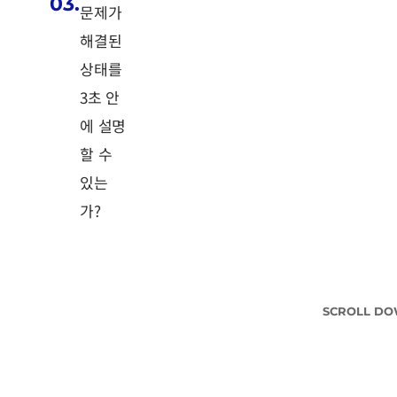
03.
문제가
해결된
상태를
3초 안
에 설명
할 수
있는
가?
SCROLL D