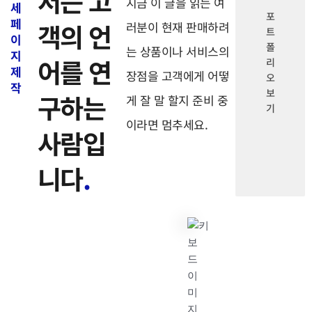
저는 고
지금 이 글을 읽는 여
세
포
페
객의 언
러분이 현재 판매하려
트
이
폴
는 상품이나 서비스의
지
어를 연
리
제
장점을 고객에게 어떻
오
작
보
구하는
게 잘 말 할지 준비 중
기
이라면 멈추세요.
사람입
니다
.